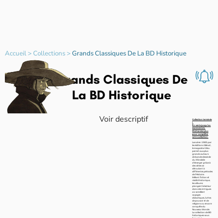
Accueil
>
Collections
>
Grands Classiques De La BD Historique
Grands Classiques De
La BD Historique
Voir descriptif
Collection terminée
!
En vente jusqu'au
06/10/2025.
N'attendez plus
pour compléter
votre collection.
Lancé en 1985 par
les éditions Glénat,
le magazine Vécu
permit aux plus
grands auteurs
de bande dessinée
du XXe siècle
d’émerger grâce à
des séries se
déroulant à
différentes périodes
de l’Histoire.
Mêlant fiction et
réalité historique,
les albums
plongent le lecteur
dans des intrigues
où se mêlent
voyages
didactiques, luttes
de pouvoir et de
religions ou encore
conquête du
Nouveau Monde.
La collection de BD
historiques vous
fera ainsi