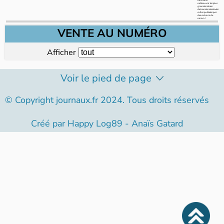
redécouvrir les plus
grandes séries
de bandes dessinées
cultes publiées par
des auteurs de
renom !
VENTE AU NUMÉRO
Afficher
Voir le pied de page
© Copyright journaux.fr 2024. Tous droits réservés
Créé par
Happy Log89 - Anaïs Gatard