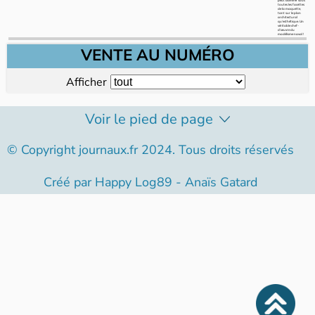
toutes les facettes
de la maquette,
tant sur le plan
architectural
qu’esthétique. Un
véritable chef-
d’œuvre du
modélisme naval !
VENTE AU NUMÉRO
Afficher
Voir le pied de page
© Copyright journaux.fr 2024. Tous droits réservés
Créé par
Happy Log89 - Anaïs Gatard