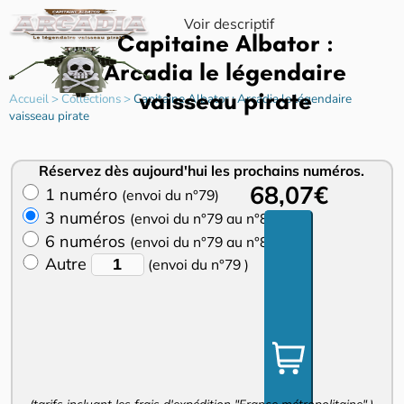
Voir descriptif
Capitaine Albator :
Arcadia le légendaire
vaisseau pirate
Accueil
>
Collections
>
Capitaine Albator : Arcadia le légendaire
vaisseau pirate
Réservez dès aujourd'hui les prochains numéros.
68,07€
1 numéro
(envoi du n°79)
3 numéros
(envoi du n°79 au n°81)
6 numéros
(envoi du n°79 au n°84)
Autre
(envoi du n°79 )
(tarifs incluant les frais d'expédition "France métropolitaine".)