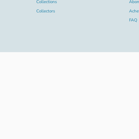
Collections
Abon
Collectors
Ache
FAQ