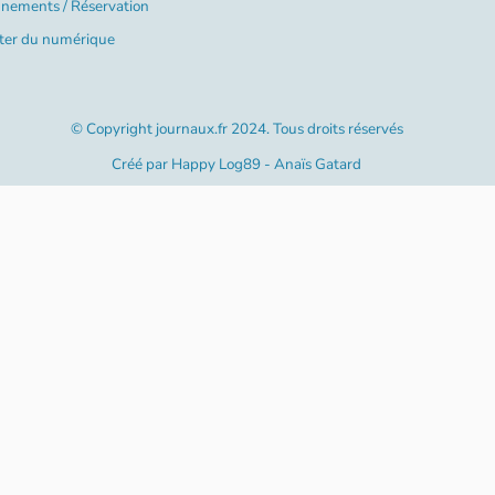
nements / Réservation
ter du numérique
© Copyright journaux.fr 2024. Tous droits réservés
Créé par
Happy Log89 - Anaïs Gatard