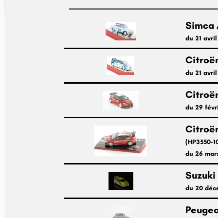
Simca 
du 21 avri
Citroë
du 21 avri
Citroë
du 29 févr
Citroë
(HP3550-1
du 26 mar
Suzuk
du 20 déc
Peugeo