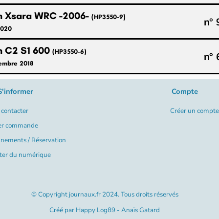
n Xsara WRC -2006-
(HP3550-9)
n° 
2020
n C2 S1 600
(HP3550-6)
n° 
embre 2018
S'informer
Compte
contacter
Créer un compte
er commande
nements / Réservation
ter du numérique
© Copyright journaux.fr 2024. Tous droits réservés
Créé par
Happy Log89 - Anaïs Gatard