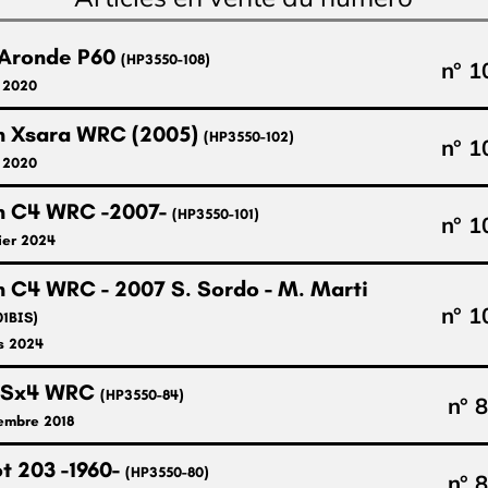
Aronde P60
(HP3550-108)
n° 1
l 2020
n Xsara WRC (2005)
(HP3550-102)
n° 1
l 2020
n C4 WRC -2007-
(HP3550-101)
n° 1
ier 2024
n C4 WRC - 2007 S. Sordo - M. Marti
n° 1
01BIS)
s 2024
i Sx4 WRC
(HP3550-84)
n° 
embre 2018
t 203 -1960-
(HP3550-80)
n° 