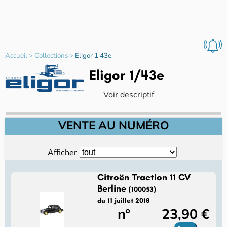
Accueil
>
Collections
>
Eligor 1 43e
Eligor 1/43e
Voir descriptif
VENTE AU NUMÉRO
Afficher
Citroën Traction 11 CV
Berline
(100053)
du 11 juillet 2018
n°
23,90 €