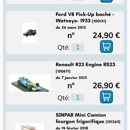
Ford V8 Pick-Up baché -
Watneys- 1933
(100131)
du 26 mars 2012
n°
24,90 €
Qté:
Renault R23 Engine RS23
(100671)
du 7 janvier 2015
n°
26,90 €
Qté:
SINPAR Mini Camion
fourgon frigorifique
(101365)
du 14 février 2018