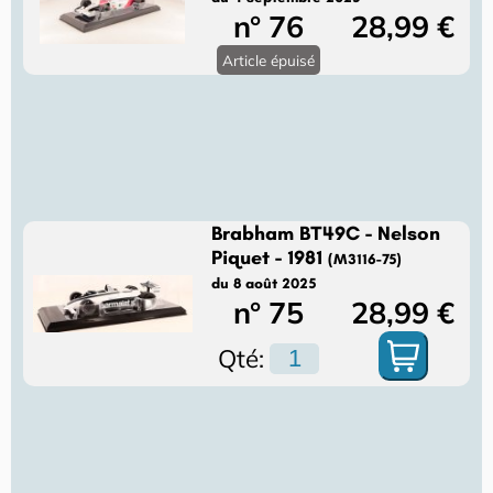
n° 76
28,99 €
Article épuisé
Brabham BT49C - Nelson
Piquet - 1981
(M3116-75)
du 8 août 2025
n° 75
28,99 €
Qté: