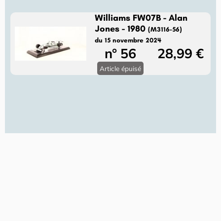
Williams FW07B - Alan
Jones - 1980
(M3116-56)
du 15 novembre 2024
n° 56
28,99 €
Article épuisé
Brabham BT45 - Carlos
Reutemann - 1976
(M3116-55)
du 31 octobre 2024
n° 55
28,99 €
Qté: