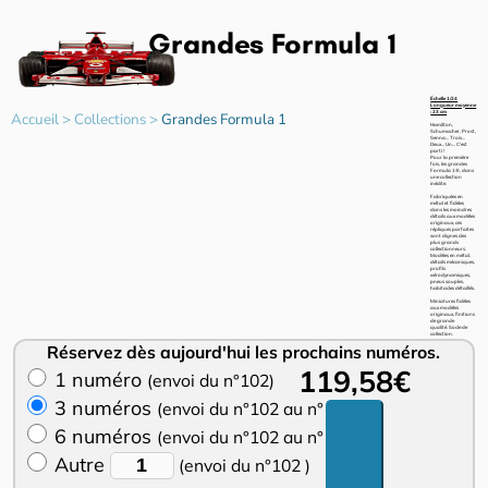
Grandes Formula 1
Échelle 1/24
Longueur moyenne
: 23 cm
Accueil
>
Collections
>
Grandes Formula 1
Hamilton,
Schumacher, Prost,
Senna... Trois…
Deux… Un… C’est
parti !
Pour la première
fois, les grandes
Formula 1®, dans
une collection
inédite.
Fabriquées en
métal et fidèles
dans les moindres
détails aux modèles
originaux, ces
répliques parfaites
sont dignes des
plus grands
collectionneurs.
Modèles en métal,
détails mécaniques,
profils
aérodynamiques,
pneus souples,
habitacles détaillés.
Miniatures fidèles
aux modèles
originaux, finitions
de grande
qualité. Socle de
collection.
Réservez dès aujourd'hui les prochains numéros.
119,58€
1 numéro
(envoi du n°102)
3 numéros
(envoi du n°102 au n°104)
6 numéros
(envoi du n°102 au n°107)
Autre
(envoi du n°102 )