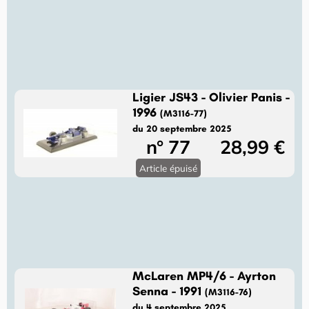
Ligier JS43 - Olivier Panis -
1996
(M3116-77)
du 20 septembre 2025
n° 77
28,99 €
Article épuisé
McLaren MP4/6 - Ayrton
Senna - 1991
(M3116-76)
du 4 septembre 2025