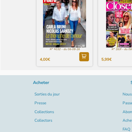
N° 4032 - du 06-08-26
N° 2631 - du 0
4,00€
5,99€
Acheter
Sorties du jour
Nous 
Presse
Pass
Collections
Abon
Collectors
Ache
FAQ