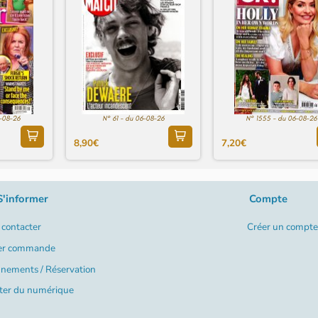
6-08-26
N° 61 - du 06-08-26
N° 1555 - du 06-08-26
8,90€
7,20€
S'informer
Compte
contacter
Créer un compte
er commande
nements / Réservation
ter du numérique