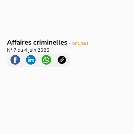
Affaires criminelles
- Réf L7581
N°
7
du
4 juin 2026