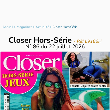
Accueil
>
Magazines
>
Actualité
>
Closer Hors Série
Closer Hors-Série
- Réf L9186H
N°
86
du
22 juillet 2026