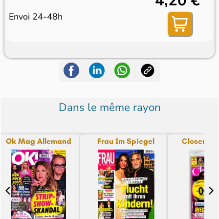
4,20 €
Envoi 24-48h
Dans le même rayon
Ok Mag Allemand
Frau Im Spiegel
Closer + T