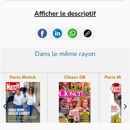
Afficher le descriptif
Dans le même rayon
Paris Match
Closer GB
Paris Match