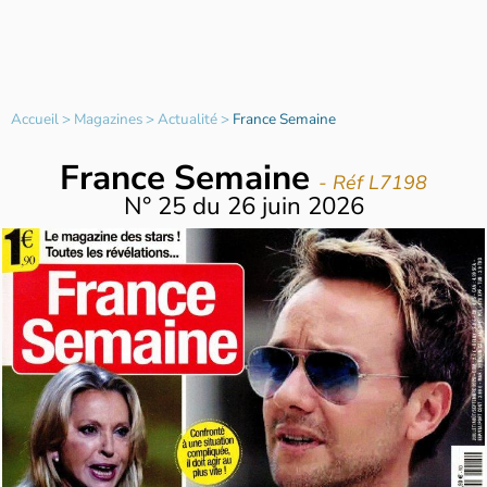
Accueil
>
Magazines
>
Actualité
>
France Semaine
France Semaine
- Réf L7198
N°
25
du
26 juin 2026