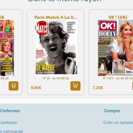
GB
Paris Match A La U...
OK ! (GB)
6-08-26
N° 61 - du 06-08-26
N° 1555 - du 06-08-26
8,90€
7,20€
S'informer
Compte
contacter
Créer un compte
er commande