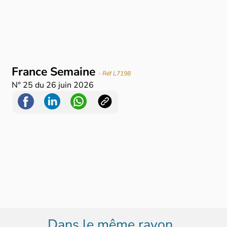
France Semaine
- Réf L7198
N°
25
du
26 juin 2026
Dans le même rayon