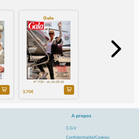
Gala
N° 1730 - du 06-08-26
3,70€
A propos
C.G.V
Confidentialité/Cookies