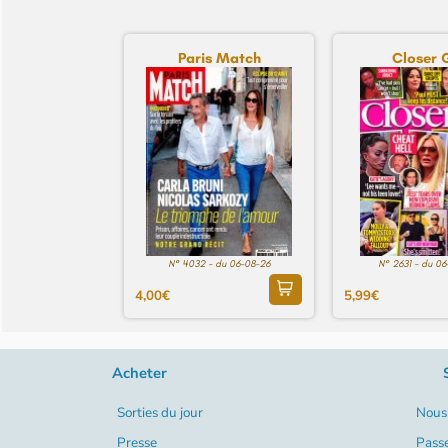
Paris Match
Closer 
N° 4032 - du 06-08-26
N° 2631 - du 0
4,00€
5,99€
Acheter
Sorties du jour
Nous 
Presse
Pass