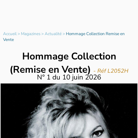
Accueil
>
Magazines
>
Actualité
>
Hommage Collection Remise en
Vente
Hommage Collection
(Remise en Vente)
- Réf L2052H
N°
1
du
10 juin 2026