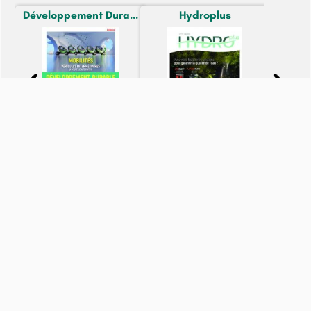
Développement Dura...
Hydroplus
N° 7 - du 04-07-25
N° 277 - du 13-05-25
6,90€
12,00€
Offres
Offres
Voir le pied de page
© Copyright journaux.fr 2024. Tous droits réservés