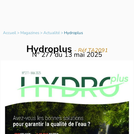
Accueil
>
Magazines
>
Actualité
>
Hydroplus
Hydroplus
- Réf TA2091
N°
277
du
13 mai 2025