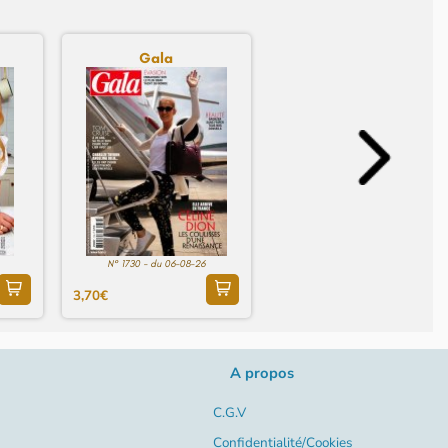
Gala
N° 1730 - du 06-08-26
3,70€
A propos
C.G.V
Confidentialité/Cookies