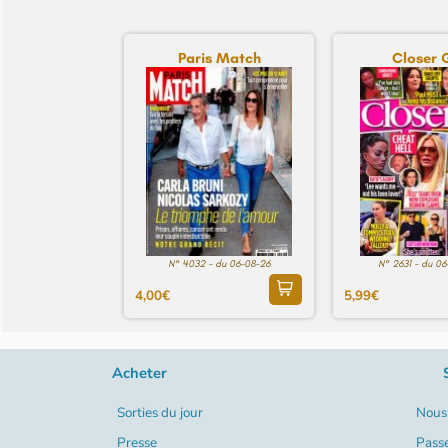
Paris Match
Closer 
N° 4032 - du 06-08-26
N° 2631 - du 0
4,00€
5,99€
Acheter
Sorties du jour
Nous 
Presse
Pass