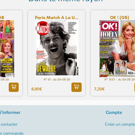
GB
Paris Match A La U...
OK ! (GB)
6-08-26
N° 61 - du 06-08-26
N° 1555 - du 06-08-26
8,90€
7,20€
S'informer
Compte
contacter
Créer un compte
er commande