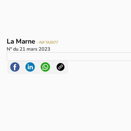
La Marne
- Réf TA5077
N°
du
21 mars 2023