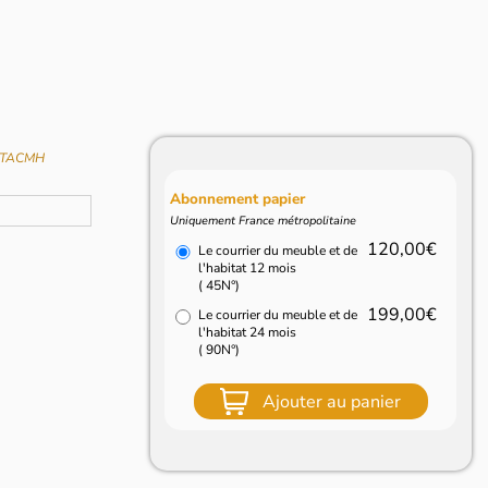
f TACMH
Abonnement papier
Uniquement France métropolitaine
120,00€
Le courrier du meuble et de
l'habitat 12 mois
( 45N°)
199,00€
Le courrier du meuble et de
l'habitat 24 mois
( 90N°)
Ajouter au panier