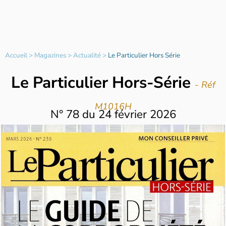
Accueil
>
Magazines
>
Actualité
>
Le Particulier Hors Série
Le Particulier Hors-Série
- Réf
M1016H
N°
78
du
24 février 2026