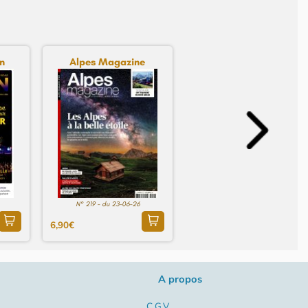
n
Alpes Magazine
N° 219 - du 23-06-26
6,90€
A propos
C.G.V