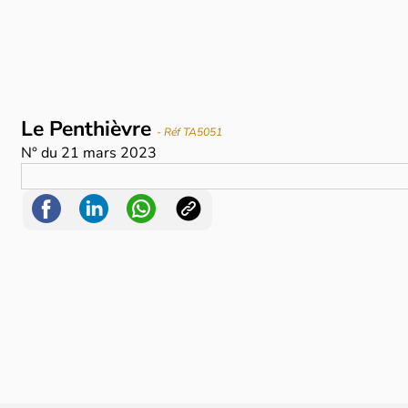
Le Penthièvre
- Réf TA5051
N°
du
21 mars 2023