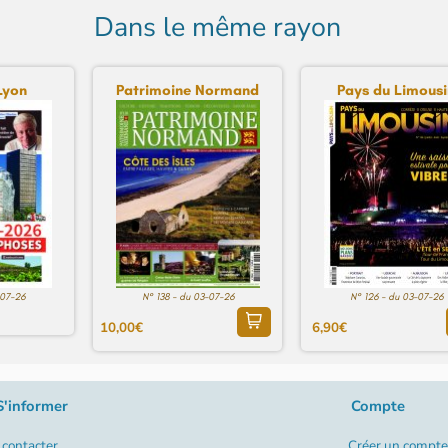
Dans le même rayon
Lyon
Patrimoine Normand
Pays du Limousi
-07-26
N° 138 - du 03-07-26
N° 126 - du 03-07-26
10,00€
6,90€
S'informer
Compte
contacter
Créer un compte