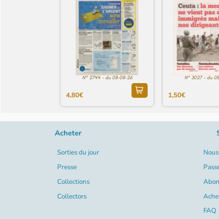
N° 2744 - du 08-08-26
N° 3027 - du 0
4,80€
1,50€
Acheter
Sorties du jour
Nous 
Presse
Pass
Collections
Abon
Collectors
Ache
FAQ