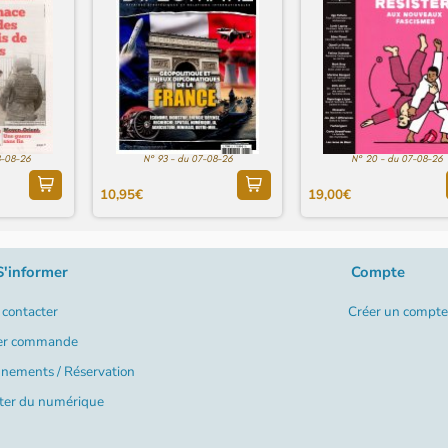
8-08-26
N° 93 - du 07-08-26
N° 20 - du 07-08-26
10,95€
19,00€
S'informer
Compte
contacter
Créer un compte
er commande
nements / Réservation
ter du numérique