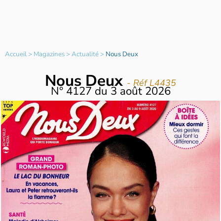
Accueil
>
Magazines
>
Actualité
>
Nous Deux
Nous Deux
- Réf L4435
N°
4127
du
3 août 2026