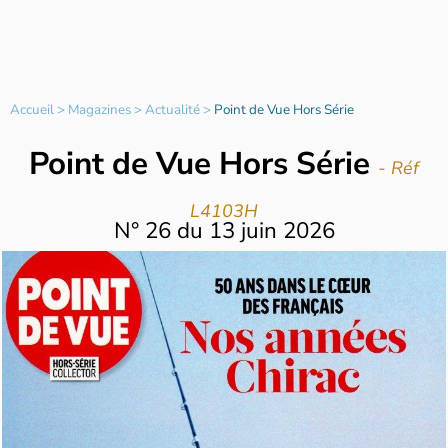
Accueil
>
Magazines
>
Actualité
>
Point de Vue Hors Série
Point de Vue Hors Série
- Réf
L4103H
N°
26
du
13 juin 2026