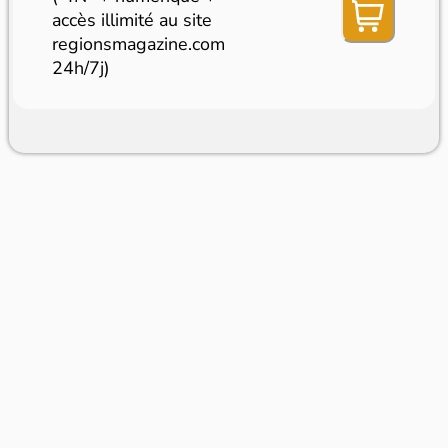
accès illimité au site
regionsmagazine.com
24h/7j)
Afficher le descriptif
Dans le même rayon
Mag2Lyon
Nouveau Lyon
Patrimoine