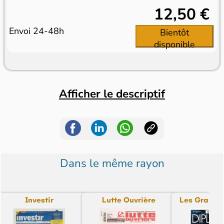
12,50 €
Envoi 24-48h
Bientôt
disponible
Afficher le descriptif
Dans le même rayon
Investir
Lutte Ouvrière
Les Grands 