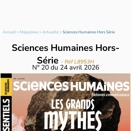
Accueil
>
Magazines
>
Actualité
>
Sciences Humaines Hors Série
Sciences Humaines Hors-
Série
- Réf L8953H
N°
20
du
24 avril 2026