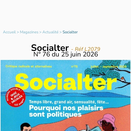
Accueil
>
Magazines
>
Actualité
>
Socialter
Socialter
- Réf L2079
N°
76
du
25 juin 2026