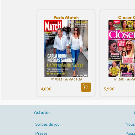
Paris Match
Closer 
N° 4032 - du 06-08-26
N° 2631 - du 0
4,00€
5,99€
Acheter
Sorties du jour
Nous 
Presse
Pass