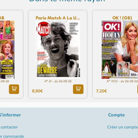
GB
Paris Match A La U...
OK ! (GB)
6-08-26
N° 61 - du 06-08-26
N° 1555 - du 06-08-26
8,90€
7,20€
S'informer
Compte
contacter
Créer un compte
er commande