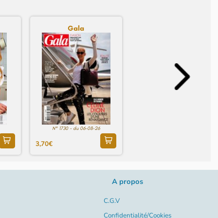
Gala
N° 1730 - du 06-08-26
3,70€
A propos
C.G.V
Confidentialité/Cookies