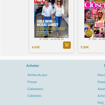
N° 4032 - du 06-08-26
N° 2631 - du 0
4,00€
5,99€
Acheter
Sorties du jour
Nous 
Presse
Pass
Collections
Abon
Collectors
Ache
FAQ