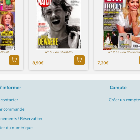
6-08-26
N° 61 - du 06-08-26
N° 1555 - du 06-08-26
8,90€
7,20€
S'informer
Compte
contacter
Créer un compte
er commande
nements / Réservation
ter du numérique