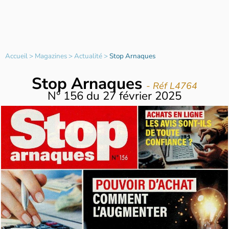
Accueil
>
Magazines
>
Actualité
>
Stop Arnaques
Stop Arnaques
- Réf L4764
N°
156
du
27 février 2025