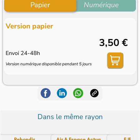
Papier
Numérique
Version papier
3,50 €
Envoi 24-48h
Version numérique disponible pendant 5 jours
Dans le même rayon
Rebondir
Air & Espace Actua...
EJE Jo