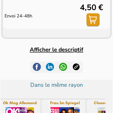
4,50 €
Envoi 24-48h
Afficher le descriptif
Dans le même rayon
Ok Mag Allemand
Frau Im Spiegel
Closer + T