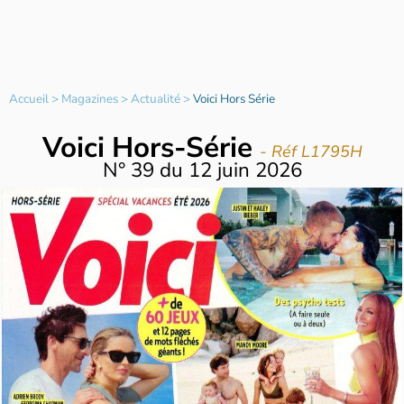
Accueil
>
Magazines
>
Actualité
>
Voici Hors Série
Voici Hors-Série
- Réf L1795H
N°
39
du
12 juin 2026