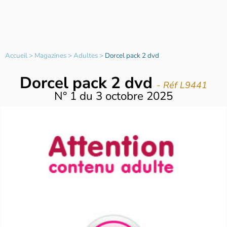
Accueil
>
Magazines
>
Adultes
>
Dorcel pack 2 dvd
Dorcel pack 2 dvd
- Réf L9441
N°
1
du
3 octobre 2025