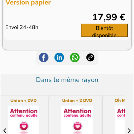
Version papier
17,99 €
Envoi 24-48h
Bientôt
disponible
Dans le même rayon
Union + DVD
Union + 2 DVD
Oh Rebu