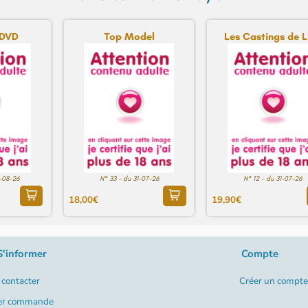
 DVD
Top Model
Les Castings de Lh
-08-26
N° 33 - du 31-07-26
N° 12 - du 31-07-26
18,00€
19,90€
S'informer
Compte
contacter
Créer un compte
er commande