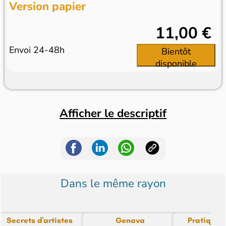
Version papier
11,00 €
Envoi 24-48h
Bientôt
disponible
Afficher le descriptif
Dans le même rayon
Secrets d'artistes
Genava
Pratique 