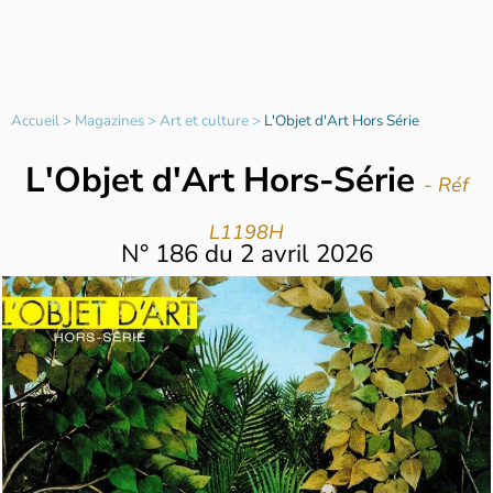
Accueil
>
Magazines
>
Art et culture
>
L'Objet d'Art Hors Série
L'Objet d'Art Hors-Série
- Réf
L1198H
N°
186
du
2 avril 2026