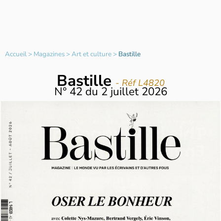
Accueil
>
Magazines
>
Art et culture
>
Bastille
Bastille
- Réf L4820
N°
42
du
2 juillet 2026