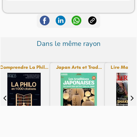
Dans le même rayon
Comprendre La Phil...
Japan Arts et Trad...
Lire Magazin
N° 27 - du 08-08-26
N° 12 - du 08-08-26
N° 13 - du 