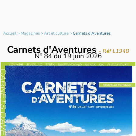
Accueil
>
Magazines
>
Art et culture
>
Carnets d'Aventures
Carnets d'Aventures
- Réf L1948
N°
84
du
19 juin 2026