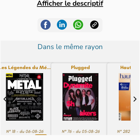
Afficher le descriptif
Dans le même rayon
Les Légendes du Mé...
Plugged
Haute Fi
N° 18 - du 06-08-26
N° 76 - du 05-08-26
N° 282 - du
Bientôt
14,90€
5,95€
7,90€