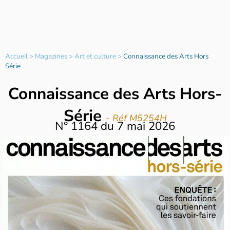
Accueil
>
Magazines
>
Art et culture
>
Connaissance des Arts Hors
Série
Connaissance des Arts Hors-
Série
- Réf M5254H
N°
1164
du
7 mai 2026