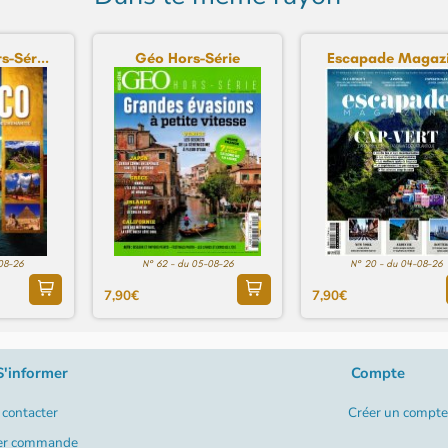
s-Sér...
Géo Hors-Série
Escapade Magaz
-08-26
N° 62 - du 05-08-26
N° 20 - du 04-08-26
7,90€
7,90€
S'informer
Compte
contacter
Créer un compte
er commande