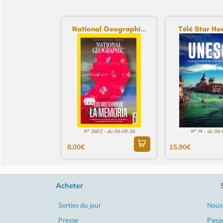
National Geographi...
Télé Star Hor
N° 2602 - du 06-08-26
N° 14 - du 06
8,00€
15,90€
Acheter
Sorties du jour
Nous 
Presse
Pass