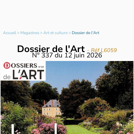
Accueil
>
Magazines
>
Art et culture
>
Dossier de l'Art
Dossier de l'Art
- Réf L6059
N°
337
du
12 juin 2026