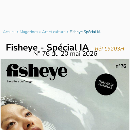
Accueil
>
Magazines
>
Art et culture
>
Fisheye Spécial IA
Fisheye - Spécial IA
- Réf L9203H
N°
76
du
20 mai 2026