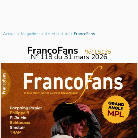
Accueil
>
Magazines
>
Art et culture
>
FrancoFans
FrancoFans
- Réf L5135
N°
118
du
31 mars 2026