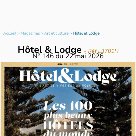
Accueil
>
Magazines
>
Art et culture
>
Hôtel et Lodge
Hôtel & Lodge
- Réf L3701H
N°
146
du
22 mai 2026