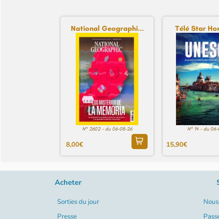
National Geographi...
Télé Star Hor
N° 2602 - du 06-08-26
N° 14 - du 06
8,00€
15,90€
Acheter
Sorties du jour
Nous 
Presse
Pass