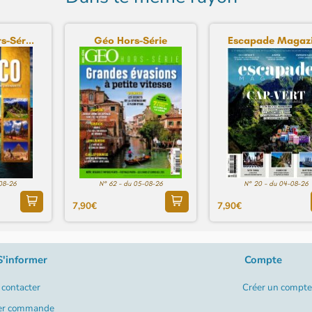
s-Sér...
Géo Hors-Série
Escapade Magaz
-08-26
N° 62 - du 05-08-26
N° 20 - du 04-08-26
7,90€
7,90€
S'informer
Compte
contacter
Créer un compte
er commande