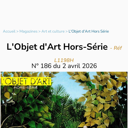
Accueil
>
Magazines
>
Art et culture
>
L'Objet d'Art Hors Série
L'Objet d'Art Hors-Série
- Réf
L1198H
N°
186
du
2 avril 2026