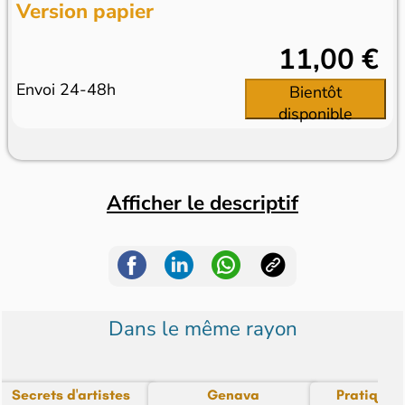
Version papier
11,00 €
Envoi 24-48h
Bientôt
disponible
Afficher le descriptif
Dans le même rayon
Secrets d'artistes
Genava
Pratique 