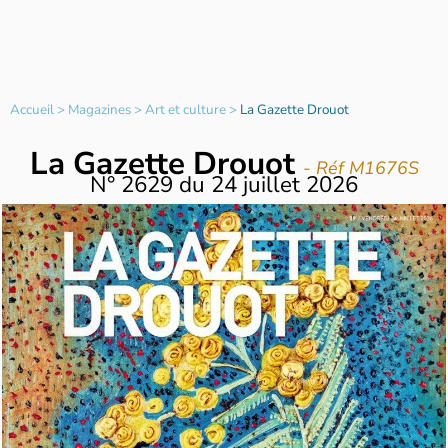
Accueil
>
Magazines
>
Art et culture
>
La Gazette Drouot
La Gazette Drouot
- Réf M1676S
N°
2629
du
24 juillet 2026