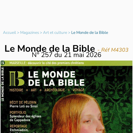
Accueil
>
Magazines
>
Art et culture
>
Le Monde de la Bible
Le Monde de la Bible
- Réf M4303
N°
257
du
21 mai 2026