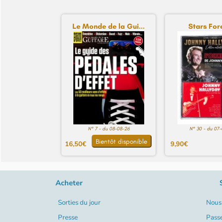
Le Monde de la Gui...
Stars For
N° 7 - du 08-08-26
N° 30 - du 07
Bientôt disponible
16,50€
9,90€
Acheter
Sorties du jour
Nous 
Presse
Pass