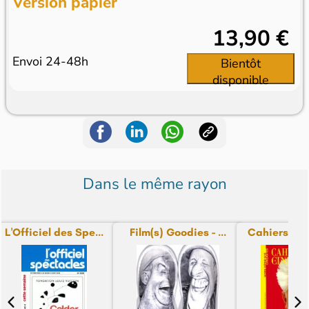
Version papier
13,90 €
Envoi 24-48h
Bientôt
disponible
Dans le même rayon
L'Officiel des Spe...
Film(s) Goodies - ...
Cahiers du 