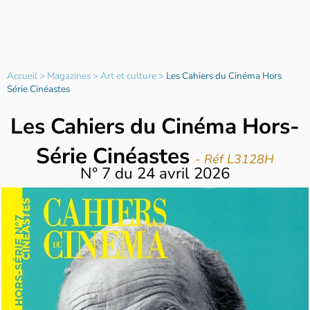
Accueil
>
Magazines
>
Art et culture
>
Les Cahiers du Cinéma Hors
Série Cinéastes
Les Cahiers du Cinéma Hors-
Série Cinéastes
- Réf L3128H
N°
7
du
24 avril 2026