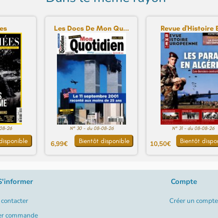
es
Les Docs De Mon Qu...
Revue d'Histoire E
-08-26
N° 30 - du 08-08-26
N° 31 - du 08-08-26
disponible
Bientôt disponible
Bientôt dispo
6,99€
10,50€
S'informer
Compte
contacter
Créer un compte
er commande