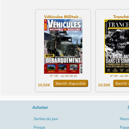
Véhicules Militair...
Tranché
N° 130 - du 08-08-26
N° 64 - du 08
Bientôt disponible
Bientôt 
10,50€
10,50€
Acheter
Sorties du jour
Nous 
Presse
Pass