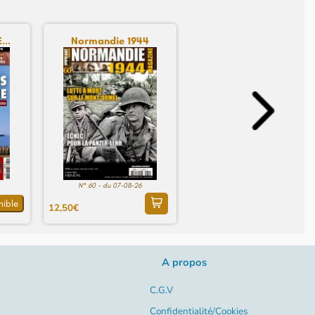
...
Normandie 1944
N° 60 - du 07-08-26
nible
12,50€
A propos
C.G.V
Confidentialité/Cookies