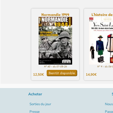
Normandie 1944
L'histoire de
N° 60 - du 07-08-26
N° 4 - du 06-
Bientôt disponible
12,50€
14,90€
Acheter
Sorties du jour
Nous 
Presse
Pass