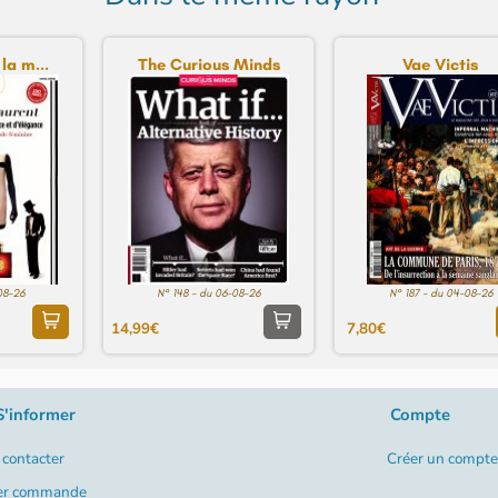
 la m...
The Curious Minds
Vae Victis
08-26
N° 148 - du 06-08-26
N° 187 - du 04-08-26
14,99€
7,80€
S'informer
Compte
contacter
Créer un compte
er commande